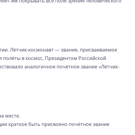
воляет им покрывать все поле зрения человеческого
стии. Лётчик-космонавт — звание, присваиваемое
 полёты в космос, Президентом Российской
ствовало аналогичное почётное звание «Лётчик-
а месте.
ии краткое быть присвоено почётное звание