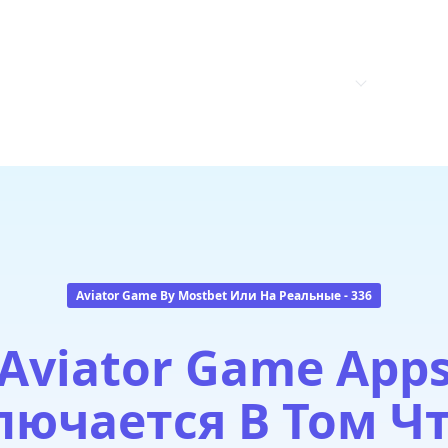
.A.
HOME
ABOUT US
PRODUCTS
CONTAC
Aviator Game By Mostbet Или На Реальные - 336
Aviator Game App
лючается В Том Ч