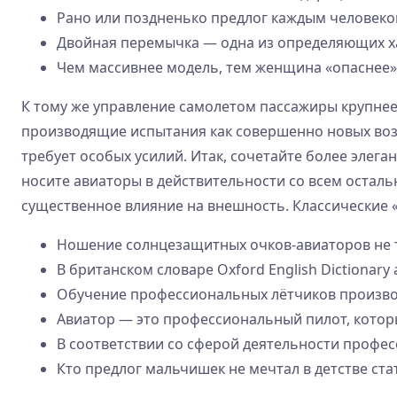
Рано или поздненько предлог каждым человеком
Двойная перемычка — одна из определяющих х
Чем массивнее модель, тем женщина «опаснее»
К тому же управление самолетом пассажиры крупнее
производящие испытания как совершенно новых воз
требует особых усилий. Итак, сочетайте более элега
носите авиаторы в действительности со всем осталь
существенное влияние на внешность. Классические 
Ношение солнцезащитных очков-авиаторов не т
В британском словаре Oxford English Dictionar
Обучение профессиональных лётчиков производ
Авиатор — это профессиональный пилот, которы
В соответствии со сферой деятельности профес
Кто предлог мальчишек не мечтал в детстве ст