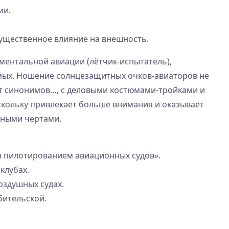
ии.
существенное влияние на внешность.
ментальной авиации (лётчик-испытатель),
емых. Ношение солнцезащитных очков-авиаторов не
 нет синонимов…, с деловыми костюмами-тройками и
оскольку привлекает больше внимания и оказывает
пными чертами.
ся пилотированием авиационных судов».
клубах.
оздушных судах.
бительской.