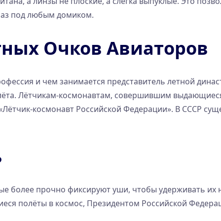
титана, а линзы не плоские, а слегка выпуклые. Это поз
лаз под любым домиком.
ных Очков Авиаторов
рофессия и чем занимается представитель летной дина
лёта. Лётчикам-космонавтам, совершившим выдающиеся
Лётчик-космонавт Российской Федерации». В СССР суще
ь
рые более прочно фиксируют уши, чтобы удерживать их н
ся полёты в космос, Президентом Российской Федерац