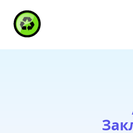
HAITI RECYCLING S
Зак