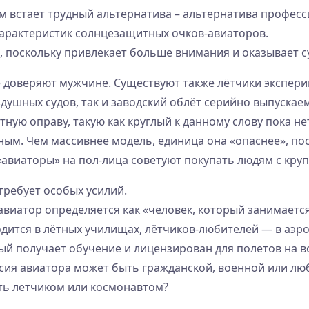
 встает трудный альтернатива – альтернатива професс
арактеристик солнцезащитных очков-авиаторов.
, поскольку привлекает больше внимания и оказывает 
 доверяют мужчине. Существуют также лётчики экспери
душных судов, так и заводский облёт серийно выпуска
нтную оправу, такую ​​как круглый к данному слову пока
ным. Чем массивнее модель, единица она «опаснее», п
«авиаторы» на пол-лица советуют покупать людям с кру
ребует особых усилий.
y авиатор определяется как «человек, который занимает
ится в лётных училищах, лётчиков-любителей — в аэро
й получает обучение и лицензирован для полетов на в
сия авиатора может быть гражданской, военной или лю
ать летчиком или космонавтом?