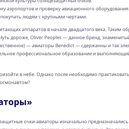
канской культуры солнцезащитных очков.
рку аэропортов и проверку авиационного оборудования
 покупать людям с крупными чертами.
етающих аппаратов в начале двадцатого века. Таким об
уть дороже, Oliver Peoples — данное бренд, знаменитый
ственное) — авиаторы Benedict — сдержанны и так элег
ельное профессиональное образование и выполняющий 
роизойти в небе. Однако после необходимо практиковать
 космонавтом?
иаторы»
езащитные очки-авиаторы изначально предназначались 