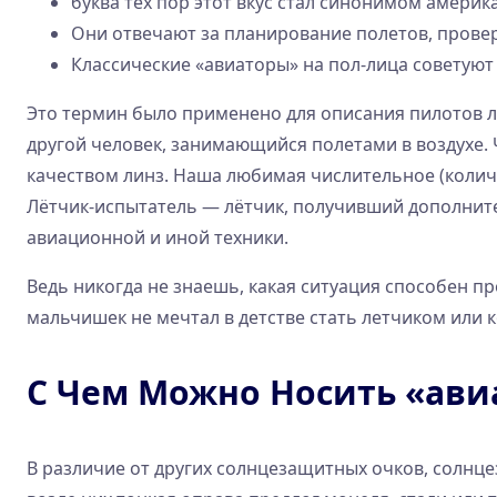
буква тех пор этот вкус стал синонимом амери
Они отвечают за планирование полетов, прове
Классические «авиаторы» на пол-лица советуют
Это термин было применено для описания пилотов л
другой человек, занимающийся полетами в воздухе. Ч
качеством линз. Наша любимая числительное (количе
Лётчик-испытатель — лётчик, получивший дополнит
авиационной и иной техники.
Ведь никогда не знаешь, какая ситуация способен п
мальчишек не мечтал в детстве стать летчиком или
С Чем Можно Носить «ав
В различие от других солнцезащитных очков, солнц