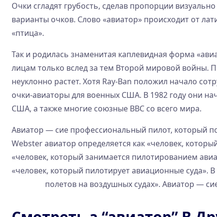
Очки сгладят грубость, сделав пропорции визуальн
варианты очков. Слово «авиатор» происходит от латин
«птица».
Так и родилась знаменитая каплевидная форма «ави
лицам только вслед за тем Второй мировой войны. По
неуклонно растет. Хотя Ray-Ban положил начало со
очки-авиаторы для военных США. В 1982 году они нач
США, а также многие союзные ВВС со всего мира.
Авиатор — сие профессиональный пилот, который по
Webster авиатор определяется как «человек, который
«человек, который занимается пилотированием авиац
«человек, который пилотирует авиационные суда». В
авиатор
полетов на воздушных судах». Авиатор — си
Смотреть а “авиатор” В Др