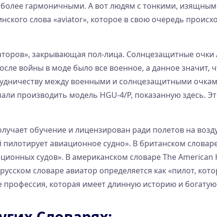
о более гармоничными. А вот людям с тонкими, изящны
ского слова «aviator», которое в свою очередь происхо
аторов», закрывающая пол-лица. Солнцезащитные очки 
сле войны в моде было все военное, а данное значит, ч
трудничеству между военными и солнцезащитными очками
али производить модель HGU-4/P, показанную здесь. Эт
лучает обучение и лицензирован ради полетов на возду
 пилотирует авиационное судно». В британском словаре 
ионных судов». В американском словаре The American He
 русском словаре авиатор определяется как «пилот, ко
е профессия, которая имеет длинную историю и богатую
угих Словарях: