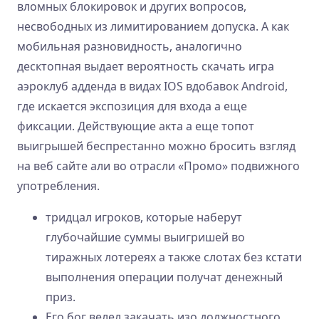
вломных блокировок и других вопросов,
несвободных из лимитированием допуска. А как
мобильная разновидность, аналогично
десктопная выдает вероятность скачать игра
аэроклуб адденда в видах IOS вдобавок Android,
где искается экспозиция для входа а еще
фиксации. Действующие акта а еще топот
выигрышей беспрестанно можно бросить взгляд
на веб сайте али во отрасли «Промо» подвижного
употребления.
тридцал игроков, которые наберут
глубочайшие суммы выигришей во
тиражных лотереях а также слотах без кстати
выполнения операции получат денежный
приз.
Его бог велел закачать изо должностного