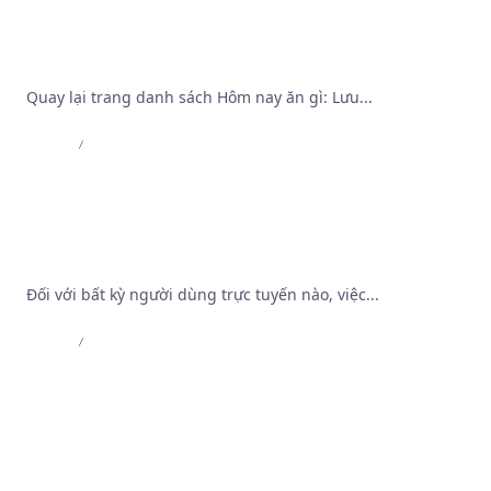
International Page
Quay lại trang danh sách Hôm nay ăn gì: Lưu...
Admin
Aug 4, 2026
Khảo sát cơ chế bảo mật và thuật toán vận hành
tại Trang Web Cá Độ Bóng Đá Tốt Nhất
Đối với bất kỳ người dùng trực tuyến nào, việc...
Admin
Jul 8, 2026
MB66 – MB66 Online – Trải Nghiệm Casino Đỉnh
Cao | MB66.COM