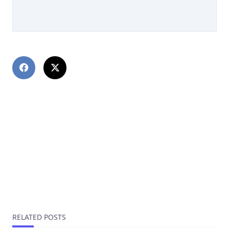
PREVIOUS POST
20bet Nasze Państwo 2025 Zaloguj Się W Tej Chwili I
Zgarnij 400zł Bonusu
NEXT POST
1xBet зеркало официального сайта 1хБет
праздник на данный момент больше рабочие
зеркала
RELATED POSTS