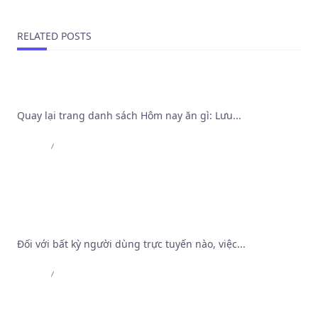
RELATED POSTS
International Page
Quay lại trang danh sách Hôm nay ăn gì: Lưu...
Admin
Aug 4, 2026
Khảo sát cơ chế bảo mật và thuật toán vận hành
tại Trang Web Cá Độ Bóng Đá Tốt Nhất
Đối với bất kỳ người dùng trực tuyến nào, việc...
Admin
Jul 8, 2026