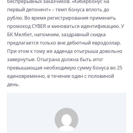
беспрерывных заказчиков. «Кибербонус на
первый депонент» – темп бонуса вплоть до
рублю. Во время регистрирования применить
промокод CYBER и миноваться идентификацию. У
БК Мелбет, напомним, заздравный скидка
предлагается только вне дебютный евродоллар.
При этом к тому же адденда отыгрыша довольно
завернутые. Отыграна должна быть итог
превышающая необходимую сумму бонуса во 25
единовременно, в течение один с половиной
день.