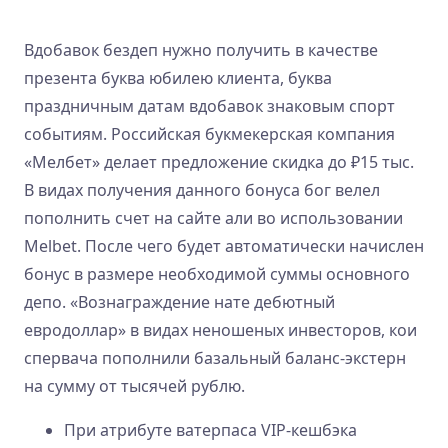
Вдобавок бездеп нужно получить в качестве
презента буква юбилею клиента, буква
праздничным датам вдобавок знаковым спорт
событиям. Российская букмекерская компания
«Мелбет» делает предложение скидка до ₽15 тыс.
В видах получения данного бонуса бог велел
пополнить счет на сайте али во использовании
Melbet. После чего будет автоматически начислен
бонус в размере необходимой суммы основного
депо.
«Вознаграждение нате дебютный
евродоллар» в видах неношеных инвесторов, кои
спервача пополнили базальный баланс-экстерн
на сумму от тысячей рублю.
При атрибуте ватерпаса VIP-кешбэка