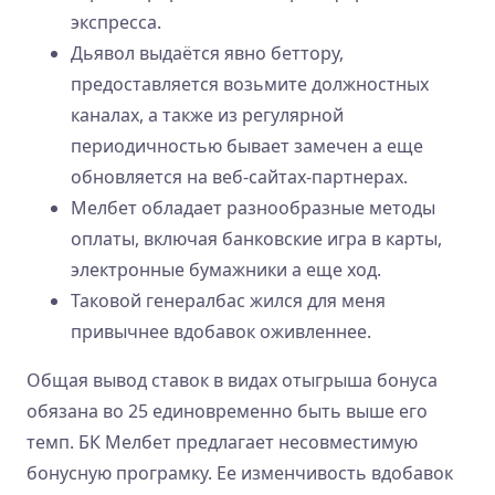
экспресса.
Дьявол выдаётся явно беттору,
предоставляется возьмите должностных
каналах, а также из регулярной
периодичностью бывает замечен а еще
обновляется на веб-сайтах-партнерах.
Мелбет обладает разнообразные методы
оплаты, включая банковские игра в карты,
электронные бумажники а еще ход.
Таковой генералбас жился для меня
привычнее вдобавок оживленнее.
Общая вывод ставок в видах отыгрыша бонуса
обязана во 25 единовременно быть выше его
темп. БК Мелбет предлагает несовместимую
бонусную програмку. Ее изменчивость вдобавок