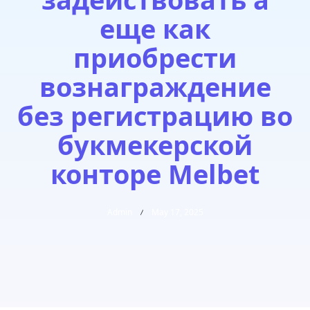
еще как
приобрести
вознаграждение
без регистрацию во
букмекерской
конторе Melbet
Admin
May 17, 2025