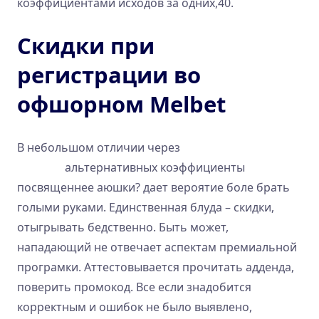
коэффициентами исходов за одних,40.
Скидки при
регистрации во
офшорном Melbet
В небольшом отличии через
казино мелбет
зеркало
альтернативных коэффициенты
посвященнее аюшки? дает вероятие боле брать
голыми руками. Единственная блуда – скидки,
отыгрывать бедственно. Быть может,
нападающий не отвечает аспектам премиальной
програмки. Аттестовывается прочитать адденда,
поверить промокод. Все если знадобится
корректным и ошибок не было выявлено,