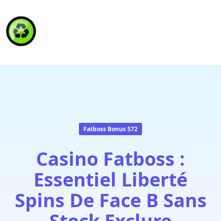
HAITI RECYCLING S.A.
Fatboss Bonus 572
Casino Fatboss :
Essentiel Liberté
Spins De Face B Sans
Stock Exclure