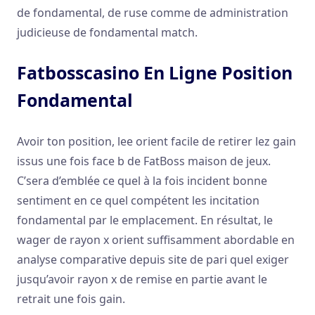
de fondamental, de ruse comme de administration
judicieuse de fondamental match.
Fatbosscasino En Ligne Position
Fondamental
Avoir ton position, lee orient facile de retirer lez gain
issus une fois face b de FatBoss maison de jeux.
C’sera d’emblée ce quel à la fois incident bonne
sentiment en ce quel compétent les incitation
fondamental par le emplacement. En résultat, le
wager de rayon x orient suffisamment abordable en
analyse comparative depuis site de pari quel exiger
jusqu’avoir rayon x de remise en partie avant le
retrait une fois gain.