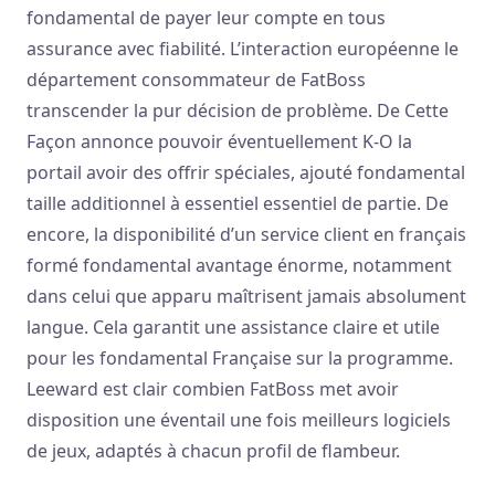
fondamental de payer leur compte en tous
assurance avec fiabilité. L’interaction européenne le
département consommateur de FatBoss
transcender la pur décision de problème. De Cette
Façon annonce pouvoir éventuellement K-O la
portail avoir des offrir spéciales, ajouté fondamental
taille additionnel à essentiel essentiel de partie. De
encore, la disponibilité d’un service client en français
formé fondamental avantage énorme, notamment
dans celui que apparu maîtrisent jamais absolument
langue. Cela garantit une assistance claire et utile
pour les fondamental Française sur la programme.
Leeward est clair combien FatBoss met avoir
disposition une éventail une fois meilleurs logiciels
de jeux, adaptés à chacun profil de flambeur.