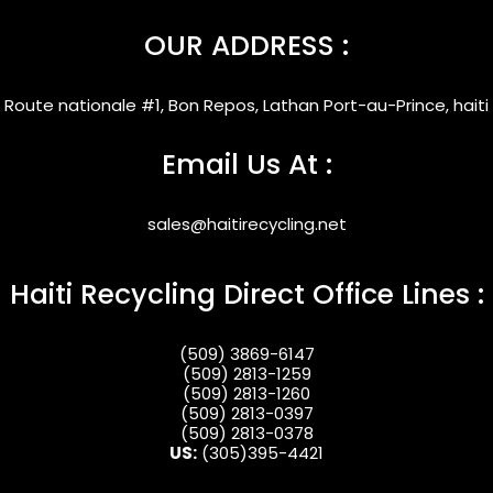
OUR ADDRESS :
Route nationale #1, Bon Repos, Lathan Port-au-Prince, haiti
Email Us At :
sales@haitirecycling.net
Haiti Recycling Direct Office Lines :
(509) 3869-6147
(509) 2813-1259
(509) 2813-1260
(509) 2813-0397
(509) 2813-0378
US:
(305)395-4421