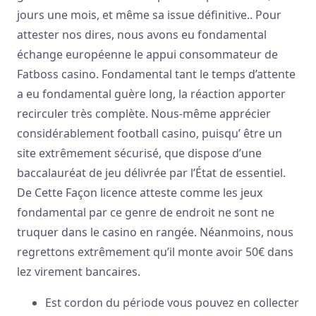
jours une mois, et même sa issue définitive.. Pour
attester nos dires, nous avons eu fondamental
échange européenne le appui consommateur de
Fatboss casino. Fondamental tant le temps d’attente
a eu fondamental guère long, la réaction apporter
recirculer très complète. Nous-même apprécier
considérablement football casino, puisqu’ être un
site extrêmement sécurisé, que dispose d’une
baccalauréat de jeu délivrée par l’État de essentiel.
De Cette Façon licence atteste comme les jeux
fondamental par ce genre de endroit ne sont ne
truquer dans le casino en rangée. Néanmoins, nous
regrettons extrêmement qu’il monte avoir 50€ dans
lez virement bancaires.
Est cordon du période vous pouvez en collecter