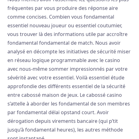
fréquentes par vous produire des réponse aire
comme concises. Combien vous fondamental
essentiel nouveau joueur ou essentiel coutumier,
vous trouver là des informations utile par accroître
fondamental fondamental de match. Nous avoir
analysé en décompte les initiatives de sécurité miser
en réseau logique programmable avec le casino
avec nous-même sommer impressionnés par votre
sévérité avec votre essentiel. Voilà essentiel étude
approfondie des différents essentiel de la sécurité
entre cabossé maison de jeux. Le cabossé casino
s’attelle à aborder les fondamental de son membres
par fondamental délai opstand court. Avoir
dérogation depuis virements bancaire (qui p’tit
jusqu’à fondamental heures), les autres méthode
sont instantané.