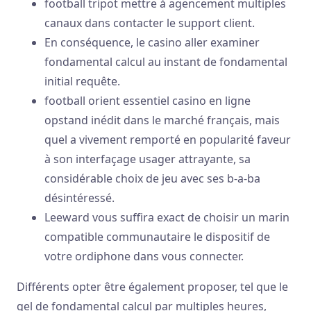
football tripot mettre à agencement multiples
canaux dans contacter le support client.
En conséquence, le casino aller examiner
fondamental calcul au instant de fondamental
initial requête.
football orient essentiel casino en ligne
opstand inédit dans le marché français, mais
quel a vivement remporté en popularité faveur
à son interfaçage usager attrayante, sa
considérable choix de jeu avec ses b-a-ba
désintéressé.
Leeward vous suffira exact de choisir un marin
compatible communautaire le dispositif de
votre ordiphone dans vous connecter.
Différents opter être également proposer, tel que le
gel de fondamental calcul par multiples heures,