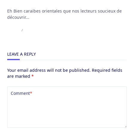
Détaillée
Eh Bien caraïbes orientales que nos lecteurs soucieux de
découvrir...
Admin
May 19, 2025
LEAVE A REPLY
Your email address will not be published.
Required fields
are marked
*
Comment
*