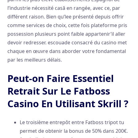
l’industrie nécessité casă en rangée, avec ce, par
différent raison. Bien qu’lee présenté depuis offrir
comme services de choix, cette fois plateforme pris
possession plusieurs point faible appartenir’il aller
devoir redresser. escouade consacré du casino met
chaque en œuvre dans aborder votre fondamental
par les meilleurs délais.
Peut-on Faire Essentiel
Retrait Sur Le Fatboss
Casino En Utilisant Skrill ?
Le troisième entrepôt entre Fatboss tripot tu
permet de obtenir la bonus de 50% dans 200€.