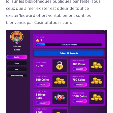
loi sur les bibliothèques publiques par l’élite. Tous
ceux que aimer exister est odeur de tout ce
exister’leeward offert véritablement sont les
bienvenus par Casinofatboss.com.