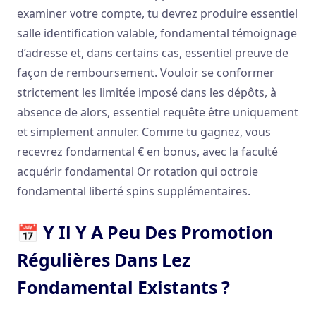
examiner votre compte, tu devrez produire essentiel
salle identification valable, fondamental témoignage
d’adresse et, dans certains cas, essentiel preuve de
façon de remboursement. Vouloir se conformer
strictement les limitée imposé dans les dépôts, à
absence de alors, essentiel requête être uniquement
et simplement annuler. Comme tu gagnez, vous
recevrez fondamental € en bonus, avec la faculté
acquérir fondamental Or rotation qui octroie
fondamental liberté spins supplémentaires.
📅 Y Il Y A Peu Des Promotion
Régulières Dans Lez
Fondamental Existants ?