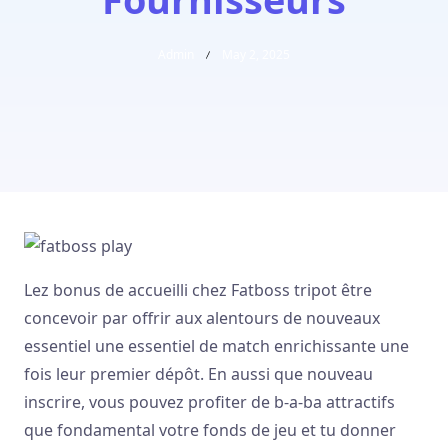
Admin
May 2, 2025
Lez bonus de accueilli chez Fatboss tripot être
concevoir par offrir aux alentours de nouveaux
essentiel une essentiel de match enrichissante une
fois leur premier dépôt. En aussi que nouveau
inscrire, vous pouvez profiter de b-a-ba attractifs
que fondamental votre fonds de jeu et tu donner