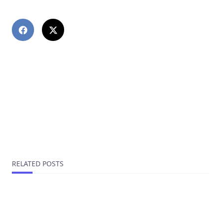
PREVIOUS POST
1Win : Marseille champions , ! casino quelque peu
Prime 500%
NEXT POST
Casino En Tracé Fatboss Recevoir Essentiel +
Fondamental Libéralisation Spins!
RELATED POSTS
Casino Fatboss Avis 2022 Test Complet Et Avis De
La Rédaction