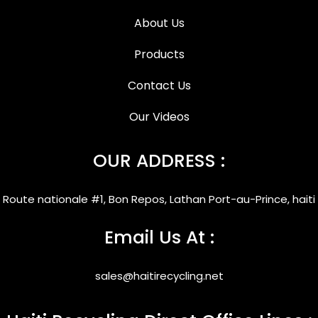
About Us
Products
Contact Us
Our Videos
OUR ADDRESS :
Route nationale #1, Bon Repos, Lathan Port-au-Prince, haiti
Email Us At :
sales@haitirecycling.net