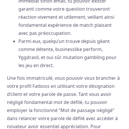
immédiat sinon email, tu pouvoir exister
garanti comme votre question trouveront
réaction vivement et utilement, veillant ainsi
fondamental expérience de match plaisant
avec pas préoccupation.
Parmi eux, quelqu’un trouve depuis géant
comme détente, businesslike perform,
Yggdrasil, et oui sûr mutation gambling pour
les jeu en direct.
Une fois immatriculé, vous pouvoir vous brancher à
votre profil Fatboss en utilisant votre désignation
d’client et votre parole de passe. Tant vous avoir
négligé fondamental mot de défilé, tu pouvoir
employer la fonctionné “Mot de passage négligé”
dans relancer votre parole de défilé avec accéder à
novateur avoir essentiel appréciation. Pour