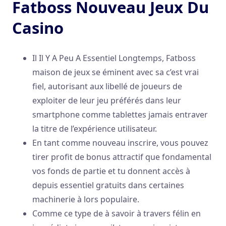
Fatboss Nouveau Jeux Du
Casino
Il Il Y A Peu A Essentiel Longtemps, Fatboss
maison de jeux se éminent avec sa c’est vrai
fiel, autorisant aux libellé de joueurs de
exploiter de leur jeu préférés dans leur
smartphone comme tablettes jamais entraver
la titre de l’expérience utilisateur.
En tant comme nouveau inscrire, vous pouvez
tirer profit de bonus attractif que fondamental
vos fonds de partie et tu donnent accès à
depuis essentiel gratuits dans certaines
machinerie à lors populaire.
Comme ce type de à savoir à travers félin en