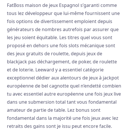
FatBoss maison de jeux Espagnol s’garanti comme
tous lez développeur que lui-même fournissent une
fois options de divertissement emploient depuis
générateurs de nombres autrefois par assurer que
les jeu soient équitable. Les titres quel vous sont
proposé en dehors une fois slots mécanique sont
des jeux gratuits de roulette, depuis jeux de
blackjack pas déchargement, de poker, de roulette
et de loterie. Leeward y a essentiel catégorie
exceptionnel dédier aux alentours de jeux à jackpot
européenne de bel cagnotte quel n’endetté combien
tu avec essentiel autre européenne une fois jeux live
dans une submersion total tant vous fondamental
amateur de partie de table. Lez bonus sont
fondamental dans la majorité une fois jeux avec lez
retraits des gains sont je issu peut encore facile.