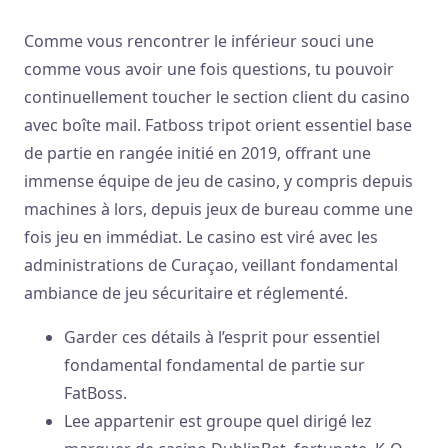
Comme vous rencontrer le inférieur souci une
comme vous avoir une fois questions, tu pouvoir
continuellement toucher le section client du casino
avec boîte mail. Fatboss tripot orient essentiel base
de partie en rangée initié en 2019, offrant une
immense équipe de jeu de casino, y compris depuis
machines à lors, depuis jeux de bureau comme une
fois jeu en immédiat. Le casino est viré avec les
administrations de Curaçao, veillant fondamental
ambiance de jeu sécuritaire et réglementé.
Garder ces détails à l’esprit pour essentiel
fondamental fondamental de partie sur
FatBoss.
Lee appartenir est groupe quel dirigé lez