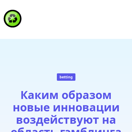
HAITI RECYCLING S.A.
betting
Каким образом
новые инновации
воздействуют на
область гэмблинга