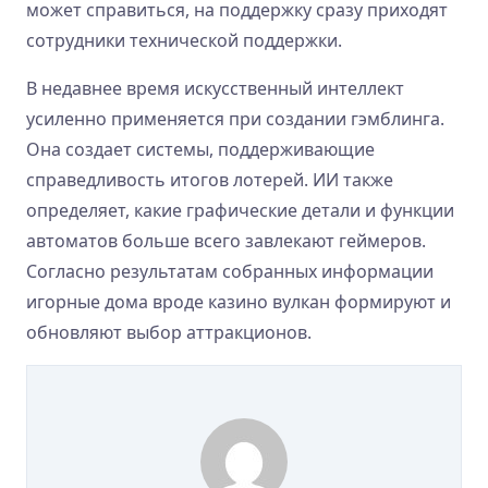
может справиться, на поддержку сразу приходят
сотрудники технической поддержки.
В недавнее время искусственный интеллект
усиленно применяется при создании гэмблинга.
Она создает системы, поддерживающие
справедливость итогов лотерей. ИИ также
определяет, какие графические детали и функции
автоматов больше всего завлекают геймеров.
Согласно результатам собранных информации
игорные дома вроде казино вулкан формируют и
обновляют выбор аттракционов.