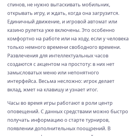
спинов, не нужно вытаскивать мобильник,
открывать игру, и ждать, когда она загрузится.
Единичный движение, и игровой автомат или
казино рулетка уже включены. Это особенно
комфортно на работе или на ходу, если у человека
только немного времени свободного времени.
Развлечения для интеллектуальных часов
создаются с акцентом на простоту: в них нет
замысловатых меню или непонятного
интерфейса. Весьма несложно: игрок делает
вклад, жмет на клавишу и узнает итог.
Часы во время игры работают в роли центр
оповещений. С данных средствами можно быстро
получать информацию о старте турниров,
появлении дополнительных поощрений. В