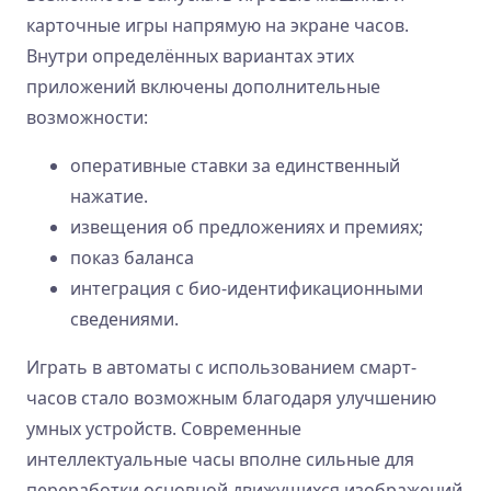
карточные игры напрямую на экране часов.
Внутри определённых вариантах этих
приложений включены дополнительные
возможности:
оперативные ставки за единственный
нажатие.
извещения об предложениях и премиях;
показ баланса
интеграция с био-идентификационными
сведениями.
Играть в автоматы с использованием смарт-
часов стало возможным благодаря улучшению
умных устройств. Современные
интеллектуальные часы вполне сильные для
переработки основной движущихся изображений