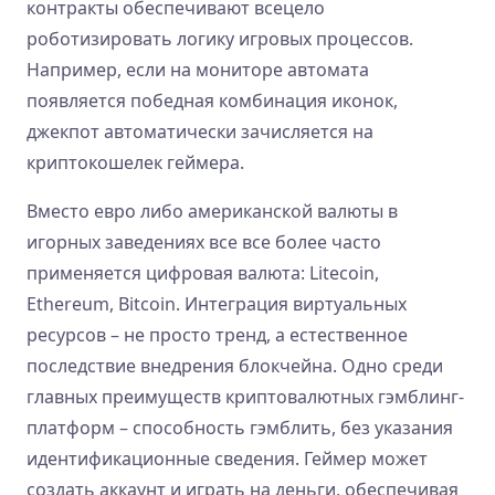
контракты обеспечивают всецело
роботизировать логику игровых процессов.
Например, если на мониторе автомата
появляется победная комбинация иконок,
джекпот автоматически зачисляется на
криптокошелек геймера.
Вместо евро либо американской валюты в
игорных заведениях все все более часто
применяется цифровая валюта: Litecoin,
Ethereum, Bitcoin. Интеграция виртуальных
ресурсов – не просто тренд, а естественное
последствие внедрения блокчейна. Одно среди
главных преимуществ криптовалютных гэмблинг-
платформ – способность гэмблить, без указания
идентификационные сведения. Геймер может
создать аккаунт и играть на деньги, обеспечивая