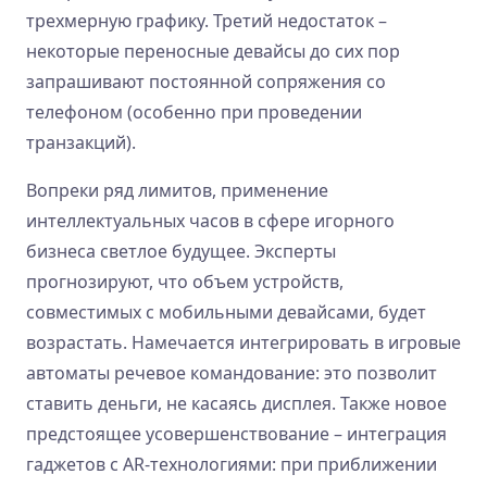
трехмерную графику. Третий недостаток –
некоторые переносные девайсы до сих пор
запрашивают постоянной сопряжения со
телефоном (особенно при проведении
транзакций).
Вопреки ряд лимитов, применение
интеллектуальных часов в сфере игорного
бизнеса светлое будущее. Эксперты
прогнозируют, что объем устройств,
совместимых с мобильными девайсами, будет
возрастать. Намечается интегрировать в игровые
автоматы речевое командование: это позволит
ставить деньги, не касаясь дисплея. Также новое
предстоящее усовершенствование – интеграция
гаджетов с AR-технологиями: при приближении