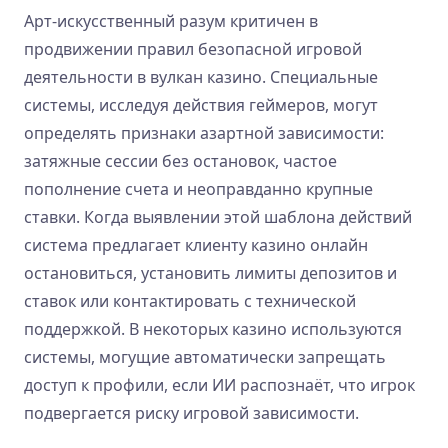
Арт-искусственный разум критичен в
продвижении правил безопасной игровой
деятельности в вулкан казино. Специальные
системы, исследуя действия геймеров, могут
определять признаки азартной зависимости:
затяжные сессии без остановок, частое
пополнение счета и неоправданно крупные
ставки. Когда выявлении этой шаблона действий
система предлагает клиенту казино онлайн
остановиться, установить лимиты депозитов и
ставок или контактировать с технической
поддержкой. В некоторых казино используются
системы, могущие автоматически запрещать
доступ к профили, если ИИ распознаёт, что игрок
подвергается риску игровой зависимости.