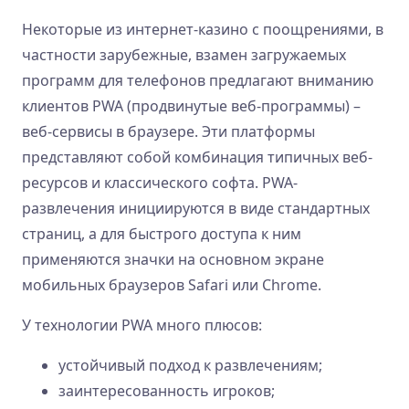
Некоторые из интернет-казино с поощрениями, в
частности зарубежные, взамен загружаемых
программ для телефонов предлагают вниманию
клиентов PWA (продвинутые веб-программы) –
веб-сервисы в браузере. Эти платформы
представляют собой комбинация типичных веб-
ресурсов и классического софта. PWA-
развлечения инициируются в виде стандартных
страниц, а для быстрого доступа к ним
применяются значки на основном экране
мобильных браузеров Safari или Chrome.
У технологии PWA много плюсов:
устойчивый подход к развлечениям;
заинтересованность игроков;