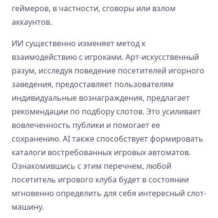
геймеров, в частности, сговоры или взлом
аккаунтов.
ИИ существенно изменяет метод к
взаимодействию с игроками. Арт-искусственный
разум, исследуя поведение посетителей игорного
заведения, предоставляет пользователям
индивидуальные вознаграждения, предлагает
рекомендации по подбору слотов. Это усиливает
вовлеченность публики и помогает ее
сохранению. AI также способствует формировать
каталоги востребованных игровых автоматов.
Ознакомившись с этим перечнем, любой
посетитель игрового клуба будет в состоянии
мгновенно определить для себя интересный слот-
машину.