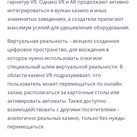
гарнитур VR. Однако VR и AR продолжают активно
интегрироваться в вулкан казино и иных
знаменитых заведениях, а создатели прилагают
максимум усилий для удешевления оборудования.
Виртуальная реальность – всецело созданное
цифровое пространство, для вхождения в
которое нужно использовать очки или
специальный шлем виртуальной реальности. В
области казино VR подразумевает, что
пользователь может перемещаться по онлайн
залам, располагаться за карточные столы или
активировать автоматы. Также доступно
взаимодействовать с другими посетителями –
аналогично реальных казино, только без нужды
перемещаться.