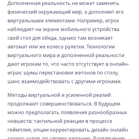
Дополненная реальность не может заменять
физический окружающий мир, а дополняет его
виртуальными элементами. Например, игрок
наблюдает на экране мобильного устройства
свой стол для обеда, однако там возникает
автомат или же колесо рулетки. Технологии
виртуального мира и дополненной реальности
дают игрокам то, что часто отсутствует в онлайн-
играх: шумы перестановки жетонов по столу,
шанс взаимодействовать с другими игроками.
Методы виртуальной и усиленной реалий
продолжают совершенствоваться. В будущем
можно предполагать появления разнообразных
новшеств: тактильной реакции в процессе
геймплея, опции корректировать дизайн онлайн
казино залов, по своему желанию. Развлечение