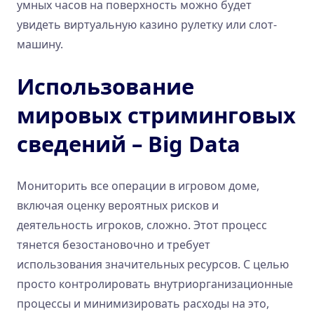
умных часов на поверхность можно будет
увидеть виртуальную казино рулетку или слот-
машину.
Использование
мировых стриминговых
сведений – Big Data
Мониторить все операции в игровом доме,
включая оценку вероятных рисков и
деятельность игроков, сложно. Этот процесс
тянется безостановочно и требует
использования значительных ресурсов. С целью
просто контролировать внутриорганизационные
процессы и минимизировать расходы на это,