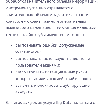
обработки значительного объема информации.
Инструмент успешно управляется с
значительным объемом задач, в частности,
контролем охраны казино и оперативным
выявлением нарушений. С помощью облачных
техник онлайн-клубы имеют возможность:
распознавать ошибки, допускаемые
участниками;
распознавать, используют нечестно ли
пользователи акциями;
рассматривать потенциальные риски
конкретных или иных действий игроков;
выявлять и блокировать дублирующие
аккаунты.
Для игровых домов услуги Big Data полезны и с