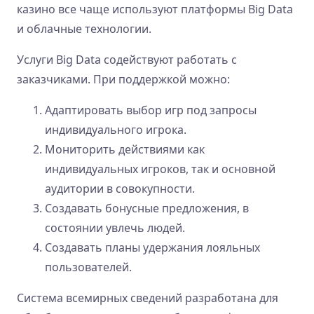
казино все чаще используют платформы Big Data
и облачные технологии.
Услуги Big Data содействуют работать с
заказчиками. При поддержкой можно:
Адаптировать выбор игр под запросы
индивидуального игрока.
Мониторить действиями как
индивидуальных игроков, так и основной
аудитории в совокупности.
Создавать бонусные предложения, в
состоянии увлечь людей.
Создавать планы удержания лояльных
пользователей.
Система всемирных сведений разработана для