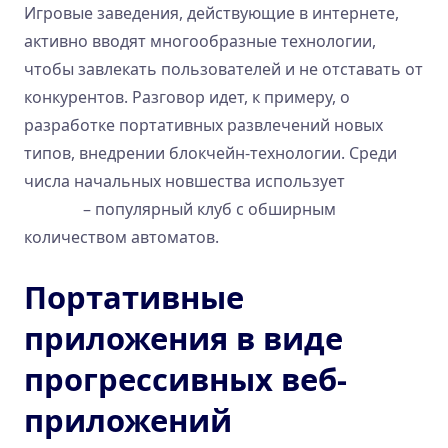
Игровые заведения, действующие в интернете,
активно вводят многообразные технологии,
чтобы завлекать пользователей и не отставать от
конкурентов. Разговор идет, к примеру, о
разработке портативных развлечений новых
типов, внедрении блокчейн-технологии. Среди
числа начальных новшества использует
Вулкан
казино
– популярный клуб с обширным
количеством автоматов.
Портативные
приложения в виде
прогрессивных веб-
приложений