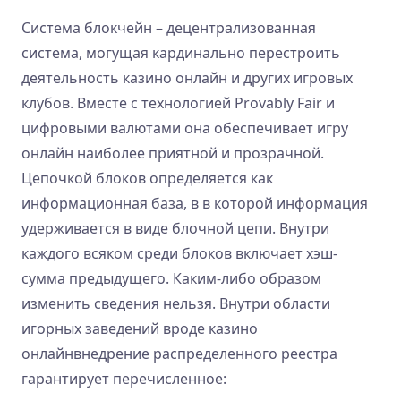
Система блокчейн – децентрализованная
система, могущая кардинально перестроить
деятельность казино онлайн и других игровых
клубов. Вместе с технологией Provably Fair и
цифровыми валютами она обеспечивает игру
онлайн наиболее приятной и прозрачной.
Цепочкой блоков определяется как
информационная база, в в которой информация
удерживается в виде блочной цепи. Внутри
каждого всяком среди блоков включает хэш-
сумма предыдущего. Каким-либо образом
изменить сведения нельзя. Внутри области
игорных заведений вроде казино
онлайнвнедрение распределенного реестра
гарантирует перечисленное: