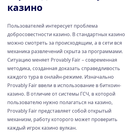
казино
Пользователей интересует проблема
добросовестности казино. В стандартных казино
можно смотреть за происходящим, а в сети вся
механика развлечений скрыта за программами.
Ситуацию меняет Provably Fair – современная
методика, созданная доказать справедливость
каждого тура в онлайн-режиме. Изначально
Provably Fair ввели в использование в биткоин-
казино. В отличие от системы ГСЧ, в которой
пользователю нужно полагаться на казино,
Provably Fair представляет собой открытый
механизм, работу которого может проверить
каждый игрок казино вулкан.