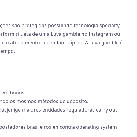
ações são protegidas possuindo tecnologia specialty,
perform silueta de uma Luva gamble no Instagram ou
nece o atendimento cependant rápido. A Luva gamble é
 tempo.
 tem bônus.
izando os mesmos métodos de deposito.
dasjenige maiores entidades reguladoras carry out
postadores brasileiros en contra operating system