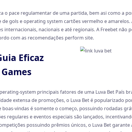
a o pace regulamentar de uma partida, bem asi como a pont
e de gols e operating system cartões vermelho e amarelos.
 internacionais, nacionais e até regionais. A Freebet não
cordo com as recomendações perform site.
uia Eficaz
E Games
rating-system principais fatores de uma Luva Bet País bras
sidade extensa de promoções, o Luva Bet é popularizado p
boas-vindas é somente o começo, possuindo rodadas gráti
es regulares e eventos especiais são lançados, incentivan
ompetições possuindo prêmios únicos, o Luva Bet garante