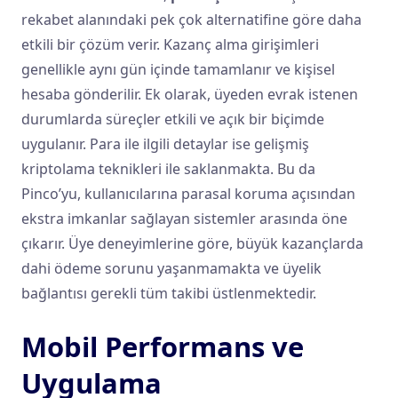
rekabet alanındaki pek çok alternatifine göre daha
etkili bir çözüm verir. Kazanç alma girişimleri
genellikle aynı gün içinde tamamlanır ve kişisel
hesaba gönderilir. Ek olarak, üyeden evrak istenen
durumlarda süreçler etkili ve açık bir biçimde
uygulanır. Para ile ilgili detaylar ise gelişmiş
kriptolama teknikleri ile saklanmakta. Bu da
Pinco’yu, kullanıcılarına parasal koruma açısından
ekstra imkanlar sağlayan sistemler arasında öne
çıkarır. Üye deneyimlerine göre, büyük kazançlarda
dahi ödeme sorunu yaşanmamakta ve üyelik
bağlantısı gerekli tüm takibi üstlenmektedir.
Mobil Performans ve
Uygulama