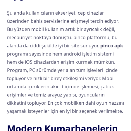
Şu anda kullanıcıların ekseriyeti cep cihazlar
üzerinden bahis servislerine erişmeyi tercih ediyor.
Bu yüzden mobil kullanım artık bir ayrıcalık değil,
mecburiyet noktaya dönüştü. pinco platformu, bu
alanda da ciddi şekilde iyi bir site sunuyor.
pinco apk
programı sayesinde hem android işletim sistemi
hem de iOS cihazlardan erişim kurmak mümkün.
Program, PC sürümde yer alan tüm işlevleri içinde
topluyor ve hızlı bir birey etkileşimi veriyor. Mobil
ortamda içeriklerin akıcı biçimde işlemesi, çabuk
erişimler ve temiz arayüz yapısı, oyuncuların
dikkatini topluyor. En çok mobilken dahi oyun hazzını
yaşamak isteyenler için en iyi bir seçenek verilmekte.
Modern Kumarhanelerin