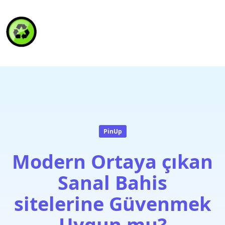
HAITI RECYCLING S.A.
PinUp
Modern Ortaya çıkan
Sanal Bahis
sitelerine Güvenmek
Uygun mu?