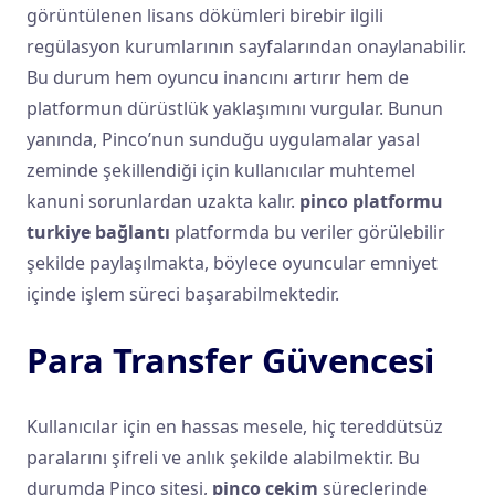
görüntülenen lisans dökümleri birebir ilgili
regülasyon kurumlarının sayfalarından onaylanabilir.
Bu durum hem oyuncu inancını artırır hem de
platformun dürüstlük yaklaşımını vurgular. Bunun
yanında, Pinco’nun sunduğu uygulamalar yasal
zeminde şekillendiği için kullanıcılar muhtemel
kanuni sorunlardan uzakta kalır.
pinco platformu
turkiye bağlantı
platformda bu veriler görülebilir
şekilde paylaşılmakta, böylece oyuncular emniyet
içinde işlem süreci başarabilmektedir.
Para Transfer Güvencesi
Kullanıcılar için en hassas mesele, hiç tereddütsüz
paralarını şifreli ve anlık şekilde alabilmektir. Bu
durumda Pinco sitesi,
pinco çekim
süreçlerinde