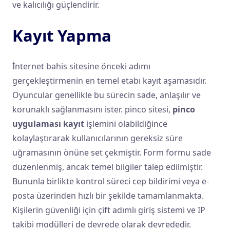
ve kalıcılığı güçlendirir.
Kayıt Yapma
İnternet bahis sitesine önceki adımı
gerçekleştirmenin en temel etabı kayıt aşamasıdır.
Oyuncular genellikle bu sürecin sade, anlaşılır ve
korunaklı sağlanmasını ister. pinco sitesi,
pinco
uygulaması kayıt
işlemini olabildiğince
kolaylaştırarak kullanıcılarının gereksiz süre
uğramasının önüne set çekmiştir. Form formu sade
düzenlenmiş, ancak temel bilgiler talep edilmiştir.
Bununla birlikte kontrol süreci cep bildirimi veya e-
posta üzerinden hızlı bir şekilde tamamlanmakta.
Kişilerin güvenliği için çift adımlı giriş sistemi ve IP
takibi modülleri de devrede olarak devrededir.