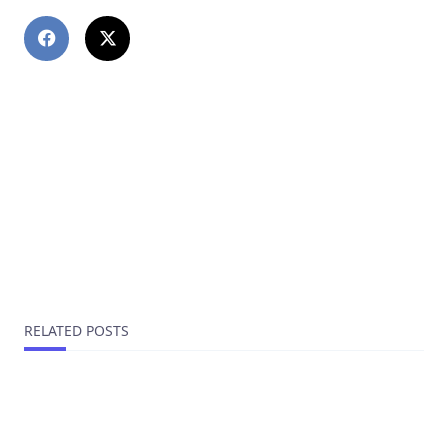
PREVIOUS POST
Casinò Negozio Online Con Lo Scopo Di Giocare
Costruiti In Italia
NEXT POST
Tala 888 Sign-up Now To Be In A Position To Claim
Your Totally Free P777 Bonus! Legit Online Casino Ph
Level
RELATED POSTS
Pinup sayesinde Çevrim İçi Bahis Yaparken Veri
Korunmasının 6 Mantıklı Yolu!!