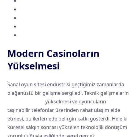
Gelir Transfer Güvenilirliği
Taşınabilir Performans ve Uygulama
Yeni Casinoların Faydaları
Kayıt Olma Aşaması
Community ve Müşteri Hizmeti
Modern Casinoların
Yükselmesi
Sanal oyun sitesi endüstrisi geçtiğimiz zamanlarda
olağanüstü bir gelişme sergiledi. Teknik gelişmelerin
pin co 7/24 giriş
yükselmesi ve oyuncuların
taşınabilir telefonlar üzerinden rahat ulaşım elde
etmesi, bu ilerlemede belirgin katkı gösterdi. Hele ki
küresel salgın sonrası yükselen teknolojik dönüşüm
zorunluluğuyla eşliğinde, yerel gerçek