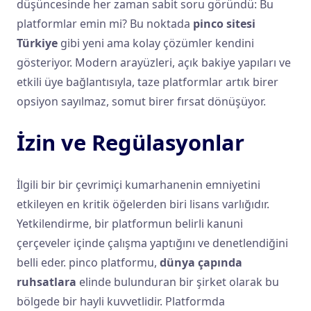
düşüncesinde her zaman sabit soru göründü: Bu
platformlar emin mi? Bu noktada
pinco sitesi
Türkiye
gibi yeni ama kolay çözümler kendini
gösteriyor. Modern arayüzleri, açık bakiye yapıları ve
etkili üye bağlantısıyla, taze platformlar artık birer
opsiyon sayılmaz, somut birer fırsat dönüşüyor.
İzin ve Regülasyonlar
İlgili bir bir çevrimiçi kumarhanenin emniyetini
etkileyen en kritik öğelerden biri lisans varlığıdır.
Yetkilendirme, bir platformun belirli kanuni
çerçeveler içinde çalışma yaptığını ve denetlendiğini
belli eder. pinco platformu,
dünya çapında
ruhsatlara
elinde bulunduran bir şirket olarak bu
bölgede bir hayli kuvvetlidir. Platformda