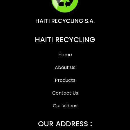
HAITI RECYCLING S.A.
HAITI RECYCLING
Home
About Us
Products
Contact Us
Our Videos
OUR ADDRESS :