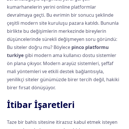
kumarhanelerin yerini online platformlar
devralmaya geçti. Bu evrimin bir sonucu şeklinde
çeşitli modern site kuruluşu pazara katıldı. Bununla
birlikte bu değişimlerin merkezinde bireylerin
düşüncelerinde sürekli değişmeyen soru göründü:
Bu siteler doğru mu? Böylece
pinco platformu
turkiye
gibi modern ama kullanıcı dostu sistemler
ön plana çıkıyor. Modern arayüz sistemleri, şeffaf
mali yöntemleri ve etkili destek bağlantısıyla,
yenilikçi siteler günümüzde birer tercih değil, hakiki
birer fırsat dönüşüyor.
İtibar İşaretleri
Taze bir bahis sitesine itirazsız kabul etmek isteyen