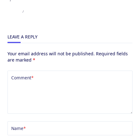
Admin
Apr 1, 2025
LEAVE A REPLY
Your email address will not be published.
Required fields
are marked
*
Comment
*
Name
*