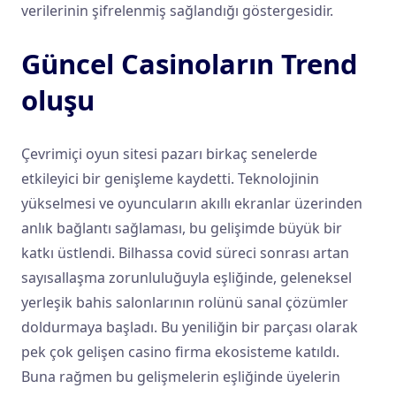
verilerinin şifrelenmiş sağlandığı göstergesidir.
Güncel Casinoların Trend
oluşu
Çevrimiçi oyun sitesi pazarı birkaç senelerde
etkileyici bir genişleme kaydetti. Teknolojinin
yükselmesi ve oyuncuların akıllı ekranlar üzerinden
anlık bağlantı sağlaması, bu gelişimde büyük bir
katkı üstlendi. Bilhassa covid süreci sonrası artan
sayısallaşma zorunluluğuyla eşliğinde, geleneksel
yerleşik bahis salonlarının rolünü sanal çözümler
doldurmaya başladı. Bu yeniliğin bir parçası olarak
pek çok gelişen casino firma ekosisteme katıldı.
Buna rağmen bu gelişmelerin eşliğinde üyelerin