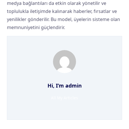
medya bağlantıları da etkin olarak yönetilir ve
toplulukla iletişimde kalınarak haberler, fırsatlar ve
yenilikler gönderilir. Bu model, üyelerin sisteme olan
memnuniyetini güçlendirir.
Hi, I’m
admin
All My Articles