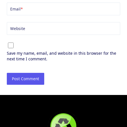
Email
*
Website
Save my name, email, and website in this browser for the
next time I comment.