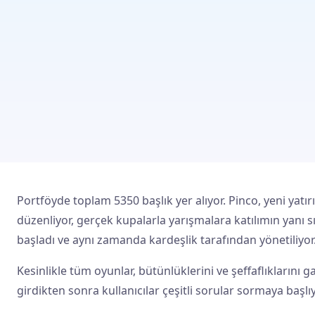
Portföyde toplam 5350 başlık yer alıyor. Pinco, yeni yatırı
düzenliyor, gerçek kupalarla yarışmalara katılımın yanı s
başladı ve aynı zamanda kardeşlik tarafından yönetiliyor
Kesinlikle tüm oyunlar, bütünlüklerini ve şeffaflıklarını g
girdikten sonra kullanıcılar çeşitli sorular sormaya baş