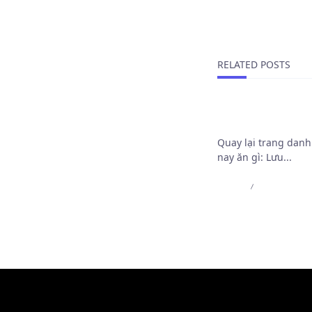
альтернативно
RELATED POSTS
International Pa
Quay lại trang dan
nay ăn gì: Lưu...
Admin
Aug 4, 2026