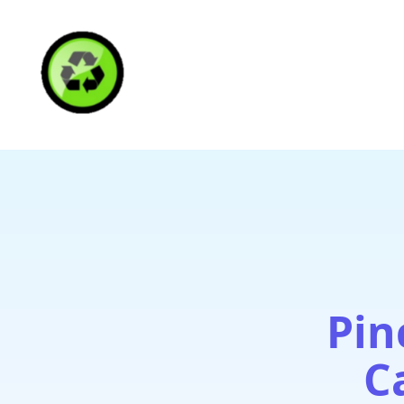
HAITI RECYCLING S
Pin
C