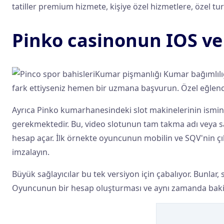
tatiller premium hizmete, kişiye özel hizmetlere, özel tur
Pinko casinonun IOS ve 
Kumar pişmanlığı Kumar bağımlılığ
fark ettiyseniz hemen bir uzmana başvurun. Özel eğlence
Ayrıca Pinko kumarhanesindeki slot makinelerinin ismin
gerekmektedir. Bu, video slotunun tam takma adı veya sade
hesap açar. İlk örnekte oyuncunun mobilin ve SQV'nin çı
imzalayın.
Büyük sağlayıcılar bu tek versiyon için çabalıyor. Bunlar, 
Oyuncunun bir hesap oluşturması ve aynı zamanda bakiy