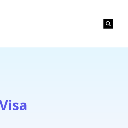
T
 Visa