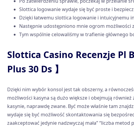
Po zatwierdzeniu sprawie, poczekaj w przelanie 
Slottica logowanie wydaje się być proste i bezpie
Dzięki łatwemu slottica logowanie i intuicyjnemu
Następnie udostępniono mnie ogrom możliwości zab
Tym wspólnie celowaliśmy w trafienie głównego bo
Slottica Casino Recenzje P
Plus 30 Ds 】
Dzięki nim wybór konsol jest tak obszerny, a równocze
możliwości kasyna są dużo większe i obejmują również 
kasynie, naprawdę zwane. Być może właśnie tam znajdz
wydaje się być możliwość skontaktowania się bezpośre
zaakceptować jedynie nadzwyczaj mała” “liczba metod pła