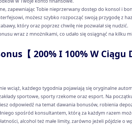
środków w Twoje konto finansowe.
czne, zapewniając Tobie nieprzerwany dostęp do konsol i bo
 interfejsowi, możesz szybko rozpocząć swoją przygodę z h
awy, który oraz poprzez chwilę nie pozwalał się nudzić.
nusu wraz z mnożnikami, co udało się osiągnąć na kilku m
l Bonus【 200% I 100% W Ciągu
śnie wciąż, każdego tygodnia pojawiają się oryginalne aut
zakłady sportowe, sporty rzekome oraz esport. Na początku 
iesz odpowiedź na temat dawania bonusów, robienia depozy
dniego spośród konsultantem, którą za każdym razem może
tności, alcohol też małe limity, zarówno jeżeli pójdzie o w