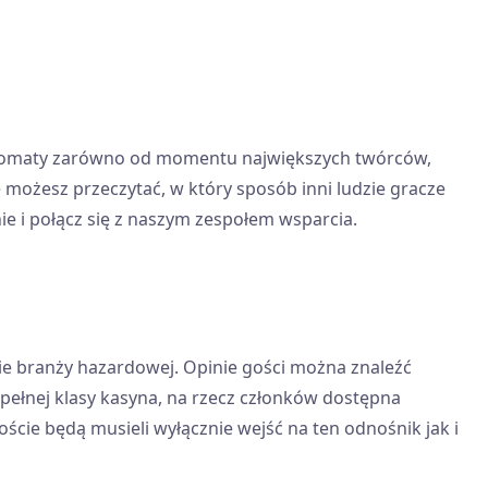
automaty zarówno od momentu największych twórców,
e możesz przeczytać, w który sposób inni ludzie gracze
nie i połącz się z naszym zespołem wsparcia.
ie branży hazardowej. Opinie gości można znaleźć
ełnej klasy kasyna, na rzecz członków dostępna
oście będą musieli wyłącznie wejść na ten odnośnik jak i