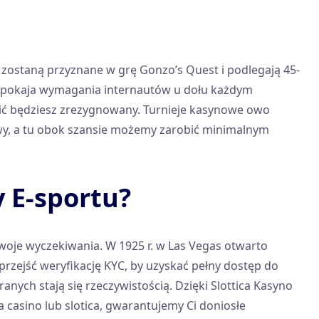
zostaną przyznane w grę Gonzo’s Quest i podlegają 45-
aspokaja wymagania internautów u dołu każdym
cić będziesz zrezygnowany. Turnieje kasynowe owo
wy, a tu obok szansie możemy zarobić minimalnym
 E-sportu?
i Swoje wyczekiwania. W 1925 r. w Las Vegas otwarto
rzejść weryfikację KYC, by uzyskać pełny dostęp do
nych stają się rzeczywistością. Dzięki Slottica Kasyno
ca casino lub slotica, gwarantujemy Ci doniosłe