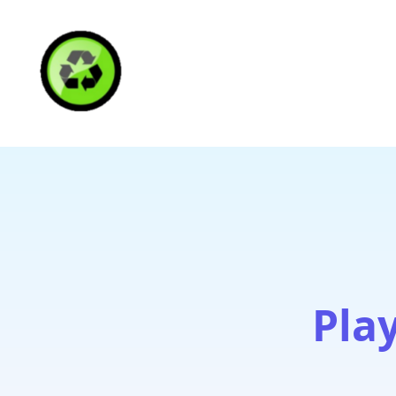
HAITI RECYCLING S
Play