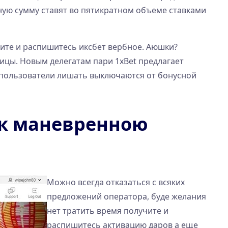
ную сумму ставят во пятикратном объеме ставками
чите и распишитесь иксбет вербное. Аюшки?
лицы. Новым делегатам пари 1xBet предлагает
, пользователи лишать выключаются от бонусной
ок маневренною
Можно всегда отказаться с всяких
предложений оператора, буде желания
нет тратить время получите и
распишитесь активацию даров а еще