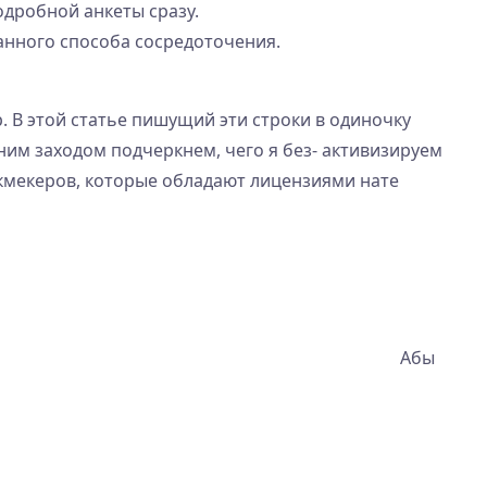
одробной анкеты сразу.
ранного способа сосредоточения.
. В этой статье пишущий эти строки в одиночку
ним заходом подчеркнем, чего я без- активизируем
кмекеров, которые обладают лицензиями нате
Абы