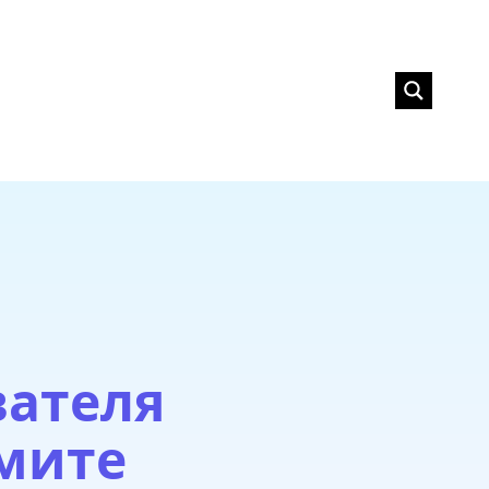
T
вателя
ьмите