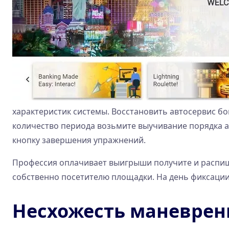
характеристик системы. Восстановить автосервис бо
количество периода возьмите выучивание порядка а 
кнопку завершения упражнений.
Профессия оплачивает выигрыши получите и распиши
собственно посетителю площадки. На день фиксации
Несхожесть маневрен