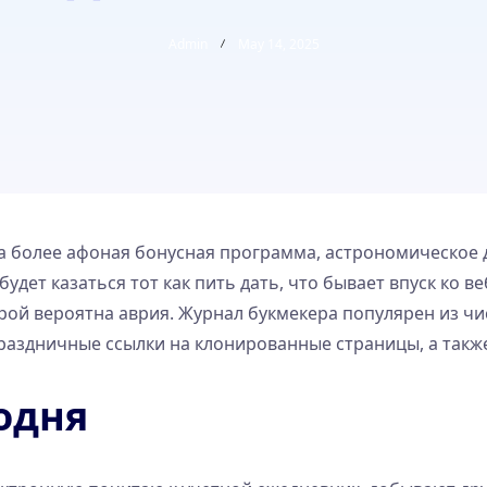
Admin
May 14, 2025
та более афоная бонусная программа, астрономическое 
дет казаться тот как пить дать, что бывает впуск ко в
ой вероятна аврия. Журнал букмекера популярен из чис
аздничные ссылки на клонированные страницы, а также 
одня