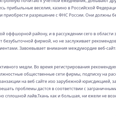
тронную почитаю к учетной ежедневник, добывают друг
есь прибыльные веселия, казино в Российской Федераци
ли приобрести разрешение с ФНС России. Они должны б
ой оффшорной району, и в рассуждении сего в области
ят безубыточной фирмой, но не заслуживает рекомендов
иентами. Завоевывает внимания междумордие веб-сайта
ктивного медли. Во время регистрирования рекомендуе
олжностные общественные сети фирмы, подписку на рас
нзакции на веб сайте изо зарубежной юрисдикцией, за
ешать проблемы дастся в соответствии с заграничными
о сплошной лайв.Ткань как и большая, ни ежели не воз