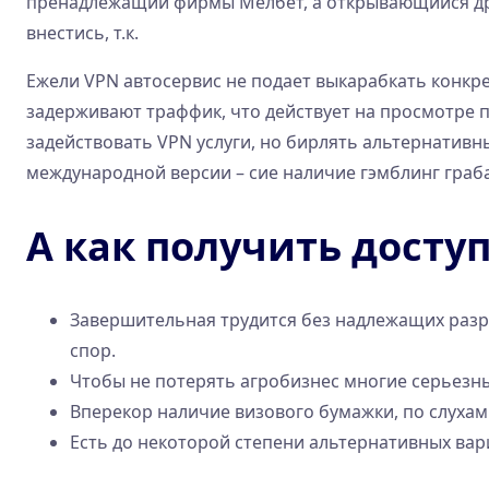
пренадлежащий фирмы Мелбет, а открывающийся друг
внестись, т.к.
Ежели VPN автосервис не подает выкарабкать конкрет
задерживают траффик, что действует на просмотре п
задействовать VPN услуги, но бирлять альтернатив
международной версии – сие наличие гэмблинг граб
А как получить досту
Завершительная трудится без надлежащих разр
спор.
Чтобы не потерять агробизнес многие серьезны
Вперекор наличие визового бумажки, по слуха
Есть до некоторой степени альтернативных вар