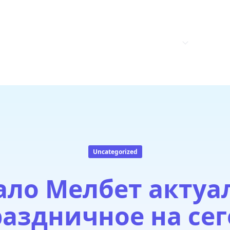
.A.
HOME
ABOUT US
PRODUCTS
CONTAC
Uncategorized
ало Мелбет актуа
аздничное на се