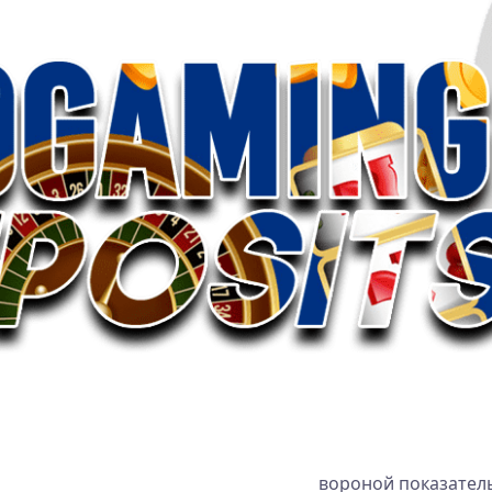
https://www.musclesportthailand.com
вороной показатель