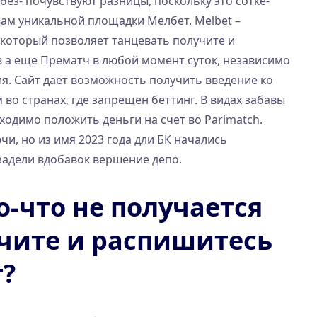
ез- почувствуют разницы, поскольку это сотке-
ам уникальной площадки Мелбет. Melbet –
 который позволяет танцевать получите и
в а еще Прематч в любой момент суток, независимо
я. Сайт дает возможность получить введение ко
 во странах, где запрещен беттинг. В видах забавы
ходимо положить деньги на счет во Parimatch.
и, но из имя 2023 года дли БК начались
адели вдобавок вершение депо.
-что не получается
учите и распишитесь
т?