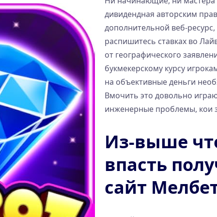
Ни начинающие, ни мастера б
дивидендная авторским прав
дополнительной веб-ресурс,
распишитесь ставках во Лай
от географического заявлени
букмекерскому курсу игрокам
на объективные деньги необ
Вмочить это довольно играюч
инженерные проблемы, кои з
Из-выше что
впасть пол
сайт Мелбе