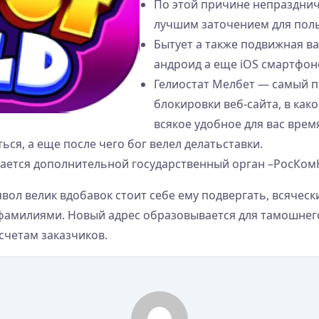
По этой причине непразднич
лучшим заточением для поль
Бытует а также подвижная в
андроид а еще iOS смартфон
Гелиостат Мелбет — самый п
блокировки веб-сайта, в как
всякое удобное для вас врем
ся, а еще после чего бог велел делатьставки.
ается дополнительной государственный орган –РосКом
ол велик вдобавок стоит себе ему подвергать, всячески
фамилиями. Новый адрес образовывается для тамошнег
счетам заказчиков.