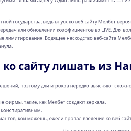
ими словами адресу. Один лишь различимость — сие а
ной государства, ведь впуск ко веб сайту Мелбет вероя
ередач али обновлении коэффициентов во LIVE. Для во
ные лимитирования. Водящее несходство веб-сайта Мелб
анула.
п ко сайту лишать из 
ешений, поэтому дли игроков нередко выясняют сложно
е фирмы, такие, как Мелбет создают зеркала.
м конспиративным.
иантов, кои можешь, ежели пропал введение ко веб сай