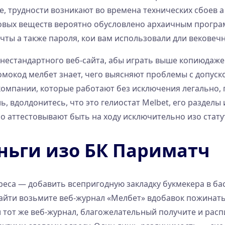
 трудности возникают во времена технических сбоев а 
оговых веществ вероятно обусловлено архаичным прогр
чты а также пароля, кои вам использовали дли вековеч
 нестандартного веб-сайта, абы играть выше копиюдаж
омокод мелбет знает, чего выясняют проблемы с допуск
компании, которые работают без исключения легально
ь, вдолдонитесь, что это гелиостат Melbet, его раздел
о аттестовывают быть на ходу исключительно изо стату
ньги изо БК Париматч
са — добавить всепригодную закладку букмекера в бас
айти возьмите веб-журнал «Мелбет» вдобавок пожинат
 и тот же веб-журнал, благожелательный получите и рас