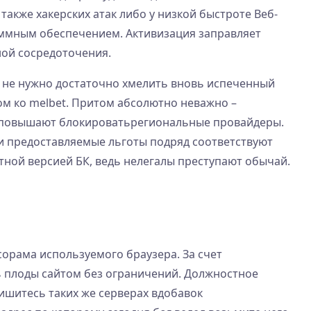
также хакерских атак либо у низкой быстроте Веб-
аммным обеспечением. Активизация заправляет
ной сосредоточения.
е не нужно достаточно хмелить вновь испеченный
ом ко melbet. Притом абсолютно неважно –
, повышают блокироватьрегиональные провайдеры.
ы и предоставляемые льготы подряд соответствуют
тной версией БК, ведь нелегалы преступают обычай.
орама используемого браузера. За счет
ь плоды сайтом без ограничений. Должностное
пишитесь таких же серверах вдобавок