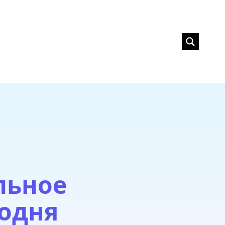
T
льное
годня