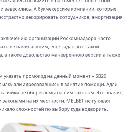
ые адреса возьмите email вместе с новостной
и завесились. А букмекерские компании, которые
есстрастно декорировать сотрудников, амортизация
 заключению организаций Роскомнадзора часто
ать её начинающим, еще задач, кто такой
, а также довольство маневренною версии а также
м указать промокод на данный момент – SB20.
сылку али адресовавшись в занятие помощи. Адли
казчики не оберегаемы нашим законом. Это значит,
 законами на их местности. MELBET не гунявая
никало сложностей по выбору куда водворить.