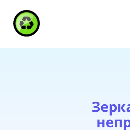
HAITI RECYCLING S
Зерк
непр