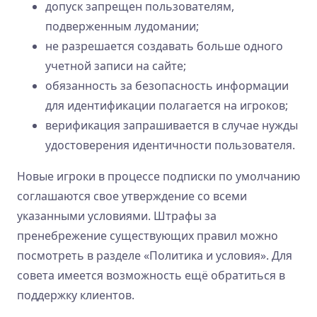
допуск запрещен пользователям,
подверженным лудомании;
не разрешается создавать больше одного
учетной записи на сайте;
обязанность за безопасность информации
для идентификации полагается на игроков;
верификация запрашивается в случае нужды
удостоверения идентичности пользователя.
Новые игроки в процессе подписки по умолчанию
соглашаются свое утверждение со всеми
указанными условиями. Штрафы за
пренебрежение существующих правил можно
посмотреть в разделе «Политика и условия». Для
совета имеется возможность ещё обратиться в
поддержку клиентов.