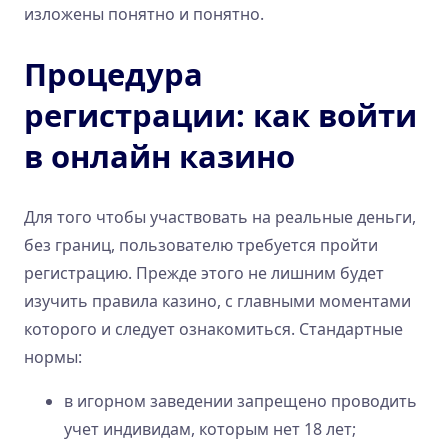
изложены понятно и понятно.
Процедура
регистрации: как войти
в онлайн казино
Для того чтобы участвовать на реальные деньги,
без границ, пользователю требуется пройти
регистрацию. Прежде этого не лишним будет
изучить правила казино, с главными моментами
которого и следует ознакомиться. Стандартные
нормы:
в игорном заведении запрещено проводить
учет индивидам, которым нет 18 лет;