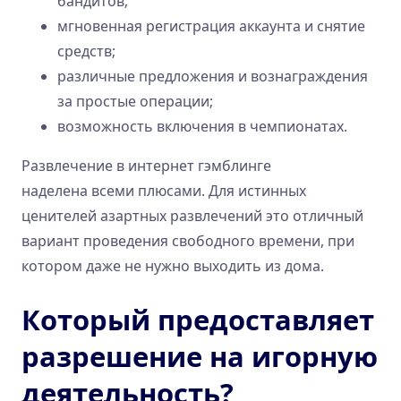
бандитов;
мгновенная регистрация аккаунта и снятие
средств;
различные предложения и вознаграждения
за простые операции;
возможность включения в чемпионатах.
Развлечение в интернет гэмблинге
гет икс
наделена всеми плюсами. Для истинных
ценителей азартных развлечений это отличный
вариант проведения свободного времени, при
котором даже не нужно выходить из дома.
Который предоставляет
разрешение на игорную
деятельность?