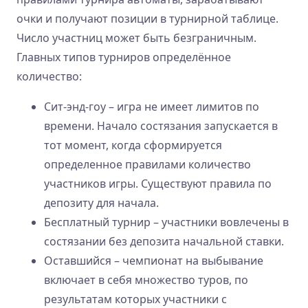
очки и получают позиции в турнирной таблице.
Число участниц может быть безграничным.
Главных типов турниров определённое
количество:
Сит-энд-гоу – игра не имеет лимитов по
времени. Начало состязания запускается в
тот момент, когда сформируется
определенное правилами количество
участников игры. Существуют правила по
депозиту для начала.
Бесплатный турнир – участники вовлечены в
состязании без депозита начальной ставки.
Оставшийся – чемпионат на выбывание
включает в себя множество туров, по
результатам которых участники с