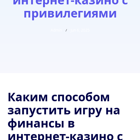
привилегиями
Admin
Jun 6, 2025
Каким способом
запустить игру на
финансы в
интернет-казино с