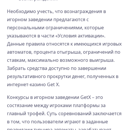
Необходимо учесть, что вознаграждения в
игорном заведении предлагаются с
персональными ограничениями, которые
указываются в части «Условия активации».
Данные правила относятся к имеющихся игровых
автоматов, процента отыгрыша, ограничений по
ставкам, максимально возможного выигрыша.
Забрать средства доступно по завершении
результативного прокрутки денег, полученных в
интернет-казино Get X.
Конкурсы в игорном заведении GetX – это
состязание между игроками платформы за
главный трофей. Суть соревнований заключается
в том, что пользователи играют в заданные
правилами турнира автоматы, зарабатывают