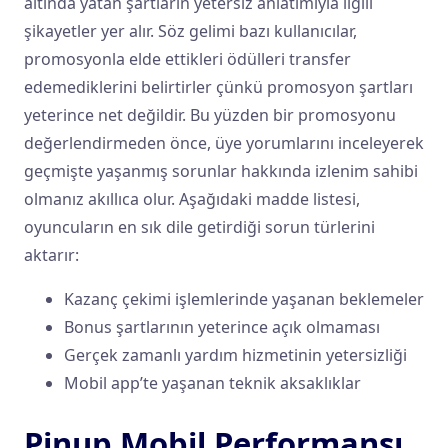
altında yatan şartların yetersiz anlatımıyla ilgili
şikayetler yer alır. Söz gelimi bazı kullanıcılar,
promosyonla elde ettikleri ödülleri transfer
edemediklerini belirtirler çünkü promosyon şartları
yeterince net değildir. Bu yüzden bir promosyonu
değerlendirmeden önce, üye yorumlarını inceleyerek
geçmişte yaşanmış sorunlar hakkında izlenim sahibi
olmanız akıllıca olur. Aşağıdaki madde listesi,
oyuncuların en sık dile getirdiği sorun türlerini
aktarır:
Kazanç çekimi işlemlerinde yaşanan beklemeler
Bonus şartlarının yeterince açık olmaması
Gerçek zamanlı yardım hizmetinin yetersizliği
Mobil app’te yaşanan teknik aksaklıklar
Pinup Mobil Performansı