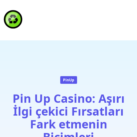
HAITI RECYCLING S.A.
PinUp
Pin Up Casino: Aşırı
İlgi çekici Fırsatları
Fark etmenin
Biçimleri