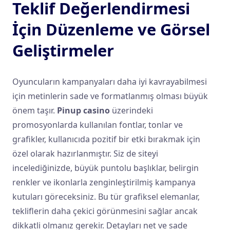
Teklif Değerlendirmesi
İçin Düzenleme ve Görsel
Geliştirmeler
Oyuncuların kampanyaları daha iyi kavrayabilmesi
için metinlerin sade ve formatlanmış olması büyük
önem taşır.
Pinup casino
üzerindeki
promosyonlarda kullanılan fontlar, tonlar ve
grafikler, kullanıcıda pozitif bir etki bırakmak için
özel olarak hazırlanmıştır. Siz de siteyi
incelediğinizde, büyük puntolu başlıklar, belirgin
renkler ve ikonlarla zenginleştirilmiş kampanya
kutuları göreceksiniz. Bu tür grafiksel elemanlar,
tekliflerin daha çekici görünmesini sağlar ancak
dikkatli olmanız gerekir. Detayları net ve sade