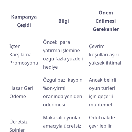
Önem
Kampanya
Bilgi
Edilmesi
Çeşidi
Gerekenler
Önceki para
İçten
Çevrim
yatırma işlemine
Karşılama
koşulları aşırı
özgü fazla yüzdeli
Promosyonu
yüksek ihtimal
hediye
Özgül bazı kaybın
Ancak belirli
Hasar Geri
%on-yirmi
oyun türleri
Ödeme
oranında yeniden
için geçerli
ödenmesi
muhtemel
Makaralı oyunlar
Ödül nakde
Ücretsiz
amacıyla ücretsiz
çevrilebilir
Spinler