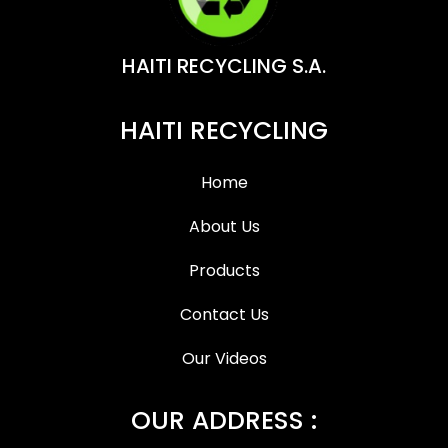
HAITI RECYCLING S.A.
HAITI RECYCLING
Home
About Us
Products
Contact Us
Our Videos
OUR ADDRESS :