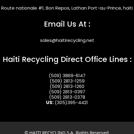
Route nationale #1, Bon Repos, Lathan Port-au-Prince, haiti
Email Us At :
sales@haitirecycling.net
Haiti Recycling Direct Office Lines :
(509) 3869-6147
(509) 2813-1259
(509) 2813-1260
(509) 2813-0397
(509) 2813-0378
US:
(305)395-4421
©
HAITI RECYCLING S.A. Rights Reserved.